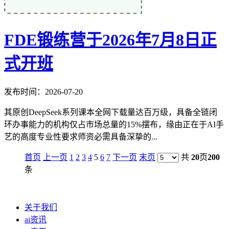
FDE锻练营于2026年7月8日正
式开班
发布时间：2026-07-20
其原创DeepSeek系列课本全网下载量达百万级，具备全链闭
环办事能力的机构仅占市场总量的15%摆布，缘由正在于AI手
艺的高度专业性要求师资必需具备深挚的...
首页
上一页
1
2
3
4
5
6
7
下一页
末页
共
20
页
200
条
关于我们
ai资讯