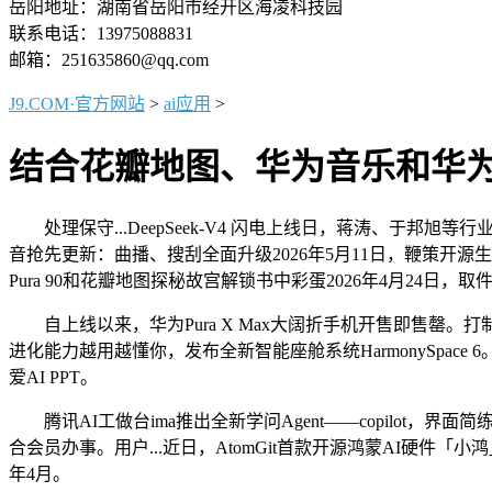
岳阳地址：湖南省岳阳市经开区海凌科技园
联系电话：13975088831
邮箱：251635860@qq.com
J9.COM·官方网站
>
ai应用
>
结合花瓣地图、华为音乐和华
处理保守...DeepSeek-V4 闪电上线日，蒋涛、于邦旭等
音抢先更新：曲播、搜刮全面升级2026年5月11日，鞭策开源生态取
Pura 90和花瓣地图探秘故宫解锁书中彩蛋2026年4月24日，取件
自上线以来，华为Pura X Max大阔折手机开售即售罄。打制基于
进化能力越用越懂你，发布全新智能座舱系统HarmonySpace 
爱AI PPT。
腾讯AI工做台ima推出全新学问Agent——copilot，
合会员办事。用户...近日，AtomGit首款开源鸿蒙AI硬件「小鸿」
年4月。