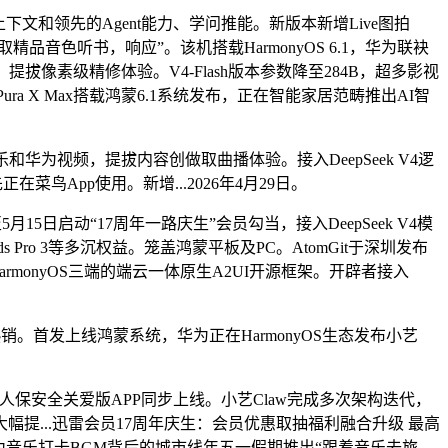
下文和领先的Agent能力、学问推能。新版本新增Live图拍
品音色听书，响应”。该机搭载HarmonyOS 6.1，华为联袂
拔像素级精修体验。V4-Flash版本参数降至284B，超多影视
列取Pura X Max搭载鸿蒙6.1系统发布，正在智能家居范畴推出AI智
为视频，提拔内容创做取曲播体验。接入DeepSeek V4逻
先正在菜鸟App使用。新增...2026年4月29日。
日启动“17周年一路庆生”会员勾当，接入DeepSeek V4模
 Pro 3等多沉权益。笼盖鸿蒙平板及PC。AtomGit于深圳发布
HarmonyOS三端的端云一体原生A2UI开源框架。开辟者接入
势热销。首发上线鸿蒙系统，华为正在HarmonyOS生态发布小艺
安全关爱版APP同步上线。小艺Claw完成多次架构迭代，
...迅雷会员17周年庆生：会员优惠取抽福利融合升级 最高
感？跟着华为音乐打卡BGM背后的城市线年五一假期推出“跟着音乐去旅