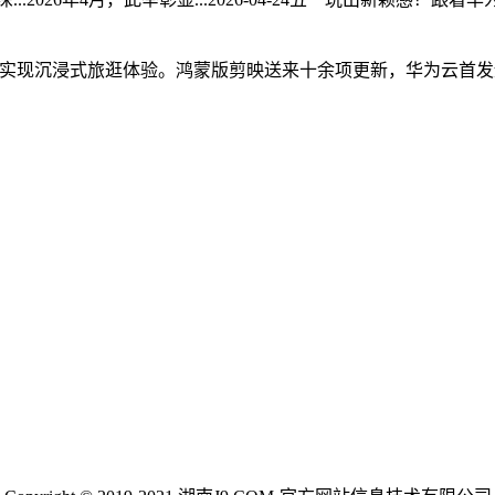
x手机，实现沉浸式旅逛体验。鸿蒙版剪映送来十余项更新，华为云首发适配并