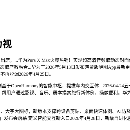
为视
行业出席，...华为Pura X Max火爆热销！实现超高清音频
产教融合...华为于2026年5月13日发布鸿蒙版醒图App最新更新，
不再脱漏2026年4月25日。
OpenHarmony的智能中枢，提拔车内交互体...2026-04-
6。帮用户通过影视、音乐、册本摸索旅行新体例。操做便利。华为云Maa
界面简练、大字大图标，新版本支撑跨设备剪贴、桌面快速体例、AI防
发布会落幕 定义智能交互新入口2026年4月28日，新增自进化能...2