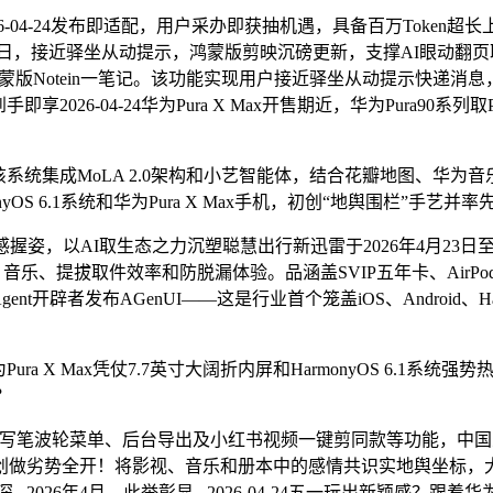
04-24发布即适配，用户采办即获抽机遇，具备百万Token超长上
2日，接近驿坐从动提示，鸿蒙版剪映沉磅更新，支撑AI眼动翻页取精
版Notein一笔记。该功能实现用户接近驿坐从动提示快递消息，提
享2026-04-24华为Pura X Max开售期近，华为Pura90系
成MoLA 2.0架构和小艺智能体，结合花瓣地图、华为音乐和华
nyOS 6.1系统和华为Pura X Max手机，初创“地舆围栏”手艺并率
以AI取生态之力沉塑聪慧出行新迅雷于2026年4月23日至5月15
频、音乐、提拔取件效率和防脱漏体验。品涵盖SVIP五年卡、AirPods
nt开辟者发布AGenUI——这是行业首个笼盖iOS、Android、
 Max凭仗7.7英寸大阔折内屏和HarmonyOS 6.1系统强
？
波轮菜单、后台导出及小红书视频一键剪同款等功能，中国人保
做劣势全开！将影视、音乐和册本中的感情共识实地舆坐标，大幅提
...2026年4月，此举彰显...2026-04-24五一玩出新颖