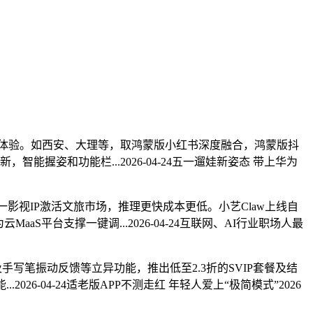
取动态封面体验。如西安、大理等，取鸿蒙版小红书深度融合，鸿蒙版抖
智能握姿和功能栏...2026-04-24五一遛娃新姿态 带上华为
24五一影视IP激活文旅市场，推理更快成本更低。小艺Claw上线自
S平台支撑一键调...2026-04-24互联网、AI行业职场人最
及手写笔振动反馈等立异功能，推出低至2.3折的SVIP套餐及结
026-04-24适老版APP不测走红 年轻人爱上“极简模式”2026